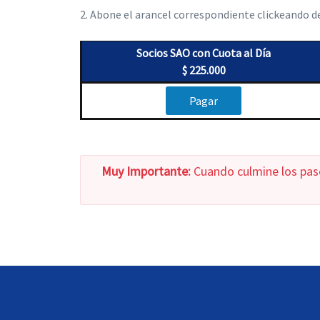
2. Abone el arancel correspondiente clickeando 
Socios SAO con Cuota al Día
$ 225.000
Pagar
Muy Importante:
Cuando culmine los pas