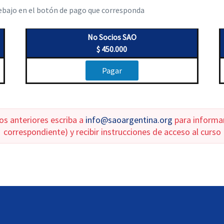
debajo en el botón de pago que corresponda
No Socios SAO
$ 450.000
Pagar
os anteriores escriba a
info@saoargentina.org
para informar
correspondiente) y recibir instrucciones de acceso al curso