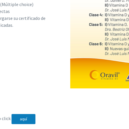
(Múltiple choice)
ectas
garse su certificado de
icadas.
 click
aquí