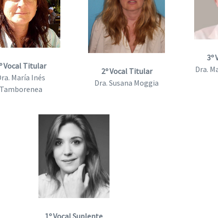
3º 
º Vocal Titular
Dra. M
2º Vocal Titular
ra. María Inés
Dra. Susana Moggia
Tamborenea
1º Vocal Suplente