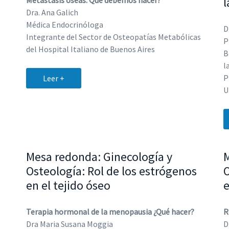
l
Metástasis óseas. Qué debemos hacer?
Dra. Ana Galich
Médica Endocrinóloga
D
Integrante del Sector de Osteopatías Metabólicas
P
del Hospital Italiano de Buenos Aires
B
l
P
Leer +
U
Mesa redonda: Ginecología y
M
Osteología: Rol de los estrógenos
O
en el tejido óseo
e
Terapia hormonal de la menopausia ¿Qué hacer?
R
Dra Maria Susana Moggia
D