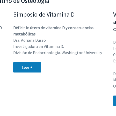
tino de Osteología
Simposio de Vitamina D
V
a
c
D
Déficit in útero de vitamina D y consecuencias
metabólicas
Dra. Adriana Dusso
D
Investigadora en Vitamina D.
I
División de Endocrinología. Washington University.
C
E
Leer +
D
M
O