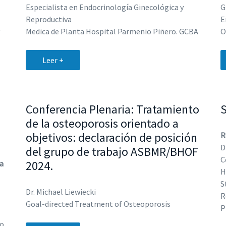
Especialista en Endocrinología Ginecológica y
G
Reproductiva
E
Medica de Planta Hospital Parmenio Piñero. GCBA
O
Leer +
Conferencia Plenaria: Tratamiento
de la osteoporosis orientado a
objetivos: declaración de posición
R
D
del grupo de trabajo ASBMR/BHOF
C
2024.
a
H
S
Dr. Michael Liewiecki
R
Goal-directed Treatment of Osteoporosis
P
io