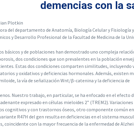
demencias con la s
lian Plotkin
ora del departamento de Anatomía, Biología Celular y Fisiología y
icos y Desarrollo Profesional de la Facultad de Medicina de la Univ
os básicos y de poblaciones han demostrado uno compleja relación
orosis, dos condiciones que son prevalentes en la población envejec
cientes. Estas dos condiciones comparten similitudes, incluyendo
atorios y oxidativos y deficiencias hormonales. Además, existen m
miloide, la vía de señalización Wnt/β-catenina y la deficiencia de
enos. Nuestro trabajo, en particular, se ha enfocado en el efecto 
adenante expresado en células mieloides 2” (TREM2). Variaciones 
os cognitivos y con trastornos óseos, otro componente común en
 variante R47H del gen resulta en deficiencias en el sistema musc
, coincidente con la mayor frecuencia de la enfermedad de Alzhe