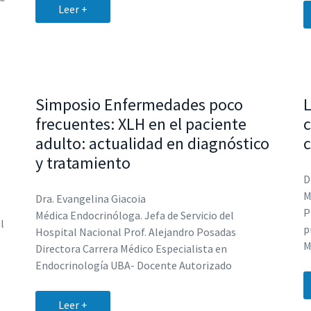
Leer +
Simposio Enfermedades poco
L
frecuentes: XLH en el paciente
c
adulto: actualidad en diagnóstico
c
y tratamiento
D
M
Dra. Evangelina Giacoia
P
Médica Endocrinóloga. Jefa de Servicio del
l
p
Hospital Nacional Prof. Alejandro Posadas
M
Directora Carrera Médico Especialista en
Endocrinología UBA- Docente Autorizado
Leer +