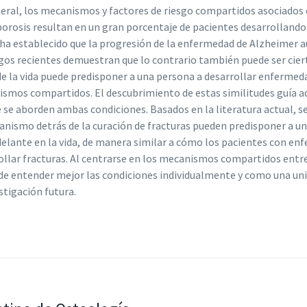
eral, los mecanismos y factores de riesgo compartidos asociados 
orosis resultan en un gran porcentaje de pacientes desarrolland
 ha establecido que la progresión de la enfermedad de Alzheimer au
gos recientes demuestran que lo contrario también puede ser cier
de la vida puede predisponer a una persona a desarrollar enfermeda
smos compartidos. El descubrimiento de estas similitudes guía a
e se aborden ambas condiciones. Basados en la literatura actual, se
anismo detrás de la curación de fracturas pueden predisponer a u
elante en la vida, de manera similar a cómo los pacientes con en
ollar fracturas. Al centrarse en los mecanismos compartidos entr
de entender mejor las condiciones individualmente y como una uni
stigación futura.