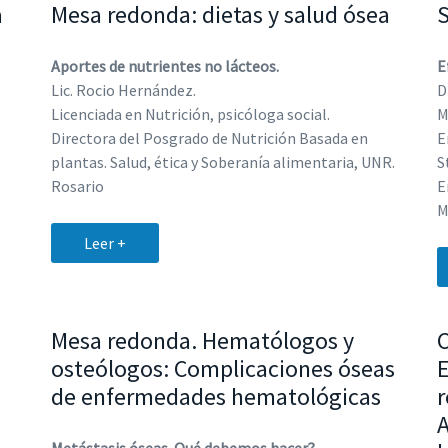
a
Mesa redonda: dietas y salud ósea
Aportes de nutrientes no lácteos.
E
Lic. Rocio Hernández.
D
Licenciada en Nutrición, psicóloga social.
M
Directora del Posgrado de Nutrición Basada en
E
plantas. Salud, ética y Soberanía alimentaria, UNR.
S
Rosario
E
M
Leer +
Mesa redonda. Hematólogos y
C
osteólogos: Complicaciones óseas
E
de enfermedades hematológicas
r
A