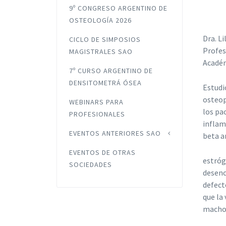
9º CONGRESO ARGENTINO DE
OSTEOLOGÍA 2026
Dra. Li
CICLO DE SIMPOSIOS
Profes
MAGISTRALES SAO
Académ
7º CURSO ARGENTINO DE
DENSITOMETRÁ ÓSEA
Estudi
osteop
WEBINARS PARA
los pa
PROFESIONALES
inflam
EVENTOS ANTERIORES SAO
beta a
EVENTOS DE OTRAS
estróg
SOCIEDADES
desenc
defect
que la
machos