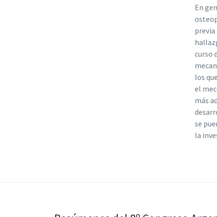
En gen
osteop
previa
hallaz
curso 
mecani
los qu
el mec
más ad
desarr
se pue
la inve