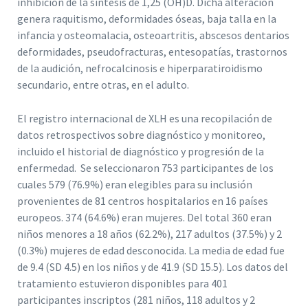
inhibición de la síntesis de 1,25 (OH)D. Dicha alteración
genera raquitismo, deformidades óseas, baja talla en la
infancia y osteomalacia, osteoartritis, abscesos dentarios
deformidades, pseudofracturas, entesopatías, trastornos
de la audición, nefrocalcinosis e hiperparatiroidismo
secundario, entre otras, en el adulto.
El registro internacional de XLH es una recopilación de
datos retrospectivos sobre diagnóstico y monitoreo,
incluido el historial de diagnóstico y progresión de la
enfermedad. Se seleccionaron 753 participantes de los
cuales 579 (76.9%) eran elegibles para su inclusión
provenientes de 81 centros hospitalarios en 16 países
europeos. 374 (64.6%) eran mujeres. Del total 360 eran
niños menores a 18 años (62.2%), 217 adultos (37.5%) y 2
(0.3%) mujeres de edad desconocida. La media de edad fue
de 9.4 (SD 4.5) en los niños y de 41.9 (SD 15.5). Los datos del
tratamiento estuvieron disponibles para 401
participantes inscriptos (281 niños, 118 adultos y 2